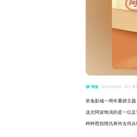
阿波
2023/06/26
407 浏
呆兔影城一周年重磅主题「
这次阿波饰演的是一位足
种种恩怨情仇将何去何从