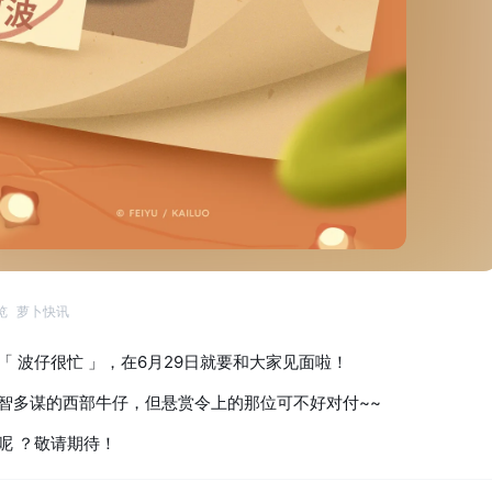
览
萝卜快讯
 波仔很忙 」，在6月29日就要和大家见面啦！
智多谋的西部牛仔，但悬赏令上的那位可不好对付~~
呢 ？敬请期待！