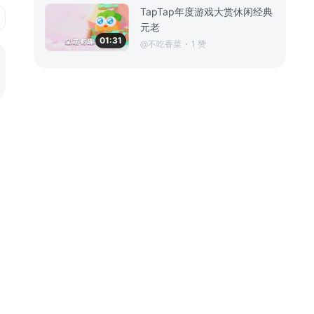
TapTap年度游戏大赏休闲经典
元老
01:31
@不吃香菜
1 赞