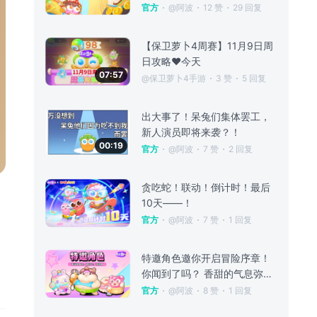
延续？
官方
@阿波
12 赞
29 回复
【保卫萝卜4周赛】11月9日周
日攻略❤️今天
07:57
@保卫萝卜4手游
3 赞
5 回复
出大事了！呆兔们集体罢工，
新人演员即将来袭？！
00:19
官方
@阿波
7 赞
2 回复
贪吃蛇！联动！倒计时！最后
10天——！
官方
@阿波
7 赞
1 回复
特邀角色邀你开启冒险序章！
你闻到了吗？ 香甜的气息弥漫了整座呆兔岛 他们三位也闻到了呢~ 糖果的诱惑在空气中跳跃 11月13日，「变身吧！0糖少女」即将登场 危机与惊喜一同降临 他们也准备好了... \ 想要好身材，就找郝老师 / 💪 曾是健身教练的他 被那场突如其来的甜蜜风暴 彻底改变 肥胖，本应与他毫无干系 如今却成为了他的魔咒 \ 是惊喜，还是惊吓？ / 🎀 滴——请投币 未知的抉择最是有趣！ 面对幸运兔兔机 慎重的
官方
@阿波
8 赞
1 回复