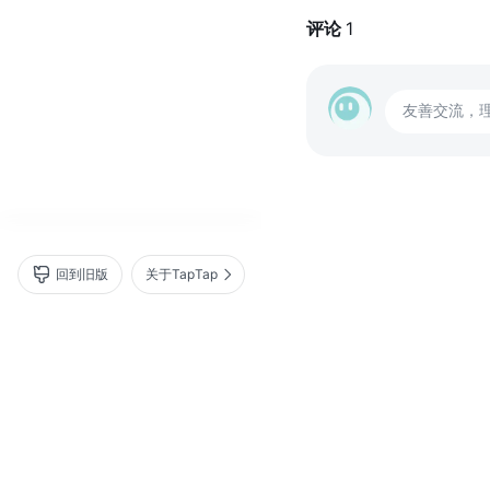
评论
1
友善交流，
回到旧版
关于TapTap
营业执照
｜
沪 ICP 备 16012525 号
沪网文（2025）0236-071 号
增值电信业务经营许可证：
沪 B2-20170322 B1-20204119
广播电视节目制作经营许可证：
（沪）字第04651号
内容安全算法 网信算备
310112119986605230015号