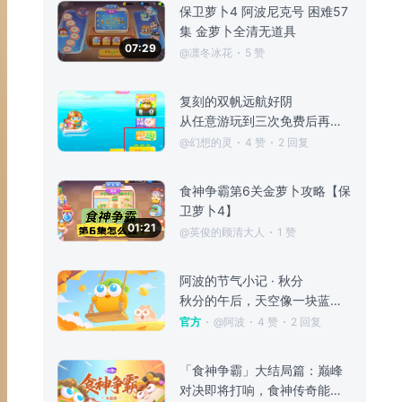
保卫萝卜4 阿波尼克号 困难57
集 金萝卜全清无道具
07:29
@凛冬冰花
5 赞
复刻的双帆远航好阴
从任意游玩到三次免费后再玩付费。 初次见面的时候想要拿皮肤就必须打几十场，这几十场里还分阶段性，需要完成该阶段全部任务（游戏次数、炮台消怪数等）才能进入下一个阶段，一边解锁阶段任务一边解锁炮塔种类，但是每日游戏次数不限制。 本来打的就烦，一个阶段要打几十次才有机会进阶却拿皮肤遥遥无期，现在不需要做完任务直接走经验条，但是炮台是随机的、限制了免费次数，商店里皮肤购买要开礼包，开了礼包也只是有了购买资
@幻想的灵
4 赞
2 回复
食神争霸第6关金萝卜攻略【保
卫萝卜4】
01:21
@英俊的顾清大人
1 赞
阿波的节气小记 · 秋分
秋分的午后，天空像一块蓝色的糖纸 包裹着明亮的阳光和荡漾的笑容 ٩( ´ ▽ ` )ﾉ☀️ 秋风和呆兔轮流推着秋千 把阿波荡啊荡，扑进云的怀里 天空一会儿靠近，一会儿溜走 像在玩一场温柔的捉迷藏 影子渐渐缩短，又渐渐拉长 仿佛在安静地追赶 ——🍂——
官方
@阿波
4 赞
2 回复
「食神争霸」大结局篇：巅峰
对决即将打响，食神传奇能否