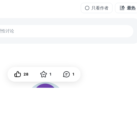
只看作者
最热
理性讨论
28
1
1