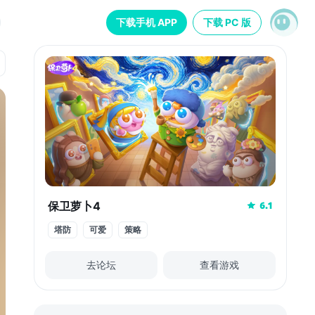
下载手机 APP
下载 PC 版
保卫萝卜4
6.1
塔防
可爱
策略
去论坛
查看游戏