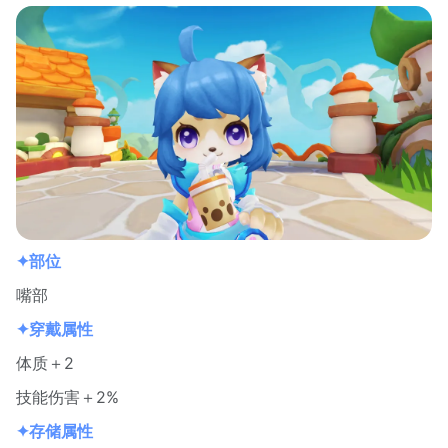
✦部位
嘴部
✦穿戴属性
体质＋2
技能伤害＋2%
✦存储属性