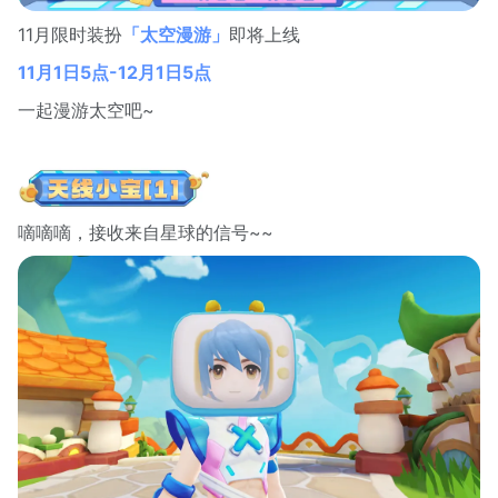
11月限时装扮
「太空漫游」
即将上线
11月1日5点-12月1日5点
一起漫游太空吧~
嘀嘀嘀，接收来自星球的信号~~