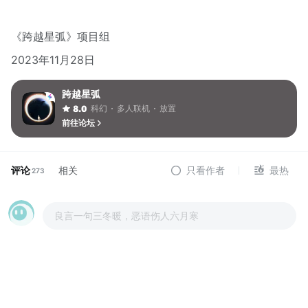
《跨越星弧》项目组
2023年11月28日
跨越星弧
科幻
多人联机
放置
8.0
前往论坛
评论
相关
只看作者
最热
273
良言一句三冬暖，恶语伤人六月寒