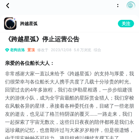
跨越星弧
关注
《跨越星弧》停止运营公告
老狗吉洛
置顶
修改于
2023/12/08
5.6 万浏览
综合
亲爱的各位船长大人：
非常感谢大家一直以来给予《跨越星弧》的支持与厚爱，我
们很荣幸与各位船长大人携手共度了几载十分珍贵的时光。
回望过去的4年多旅程，我们在伊勒星相遇，一步步组建强
大的游侠小队，成为全宇宙最酷的星际赏金猎人；我们穿梭
在风貌各异的星球，承接着各种委托任务，目睹了一些老朋
友的逝去，也见证了格兰特阴谋的覆灭……一路走来，我们
一起探索了宇宙无数次，这些日日夜夜的陪伴都将是我们永
远珍藏的记忆，也曾期许过与大家岁岁相伴，但是很遗憾，
由于现实种种不可抗力，项目组难以继续支撑下去了……