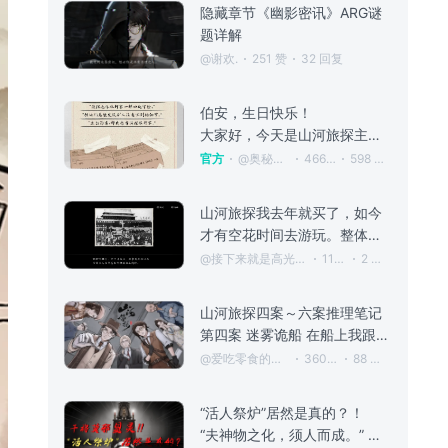
隐藏章节《幽影密讯》ARG谜
题详解
@谢欢.
251 赞
32 回复
伯安，生日快乐！
大家好，今天是山河旅探主角哥哥沈伯安的生日。虽然伯安在游戏中出场的时间较少，但他却在整个故事中有着举足轻重的地位。他温柔、善良又十分坚毅，如同苍翠挺拔的竹子，撑起了一片属于理想主义者的天地！ 咬定青山不放松，立根原在破岩中。 千磨万击还坚劲，任尔东西南北风。 11月6日，祝伯安生日快乐！ 关注游戏+评论，抽取15位用户赠送山河旅探主角团服饰（随机赠送青冥长衫/法翠短褂/芙蓉春衣中任意一件）
官方
@奥秘之家
466 赞
598 回复
山河旅探我去年就买了，如今
才有空花时间去游玩。整体体
验蛮好的：整体游戏难度不
@接下来就是高光时刻
11 赞
2 回复
高，至少是对我来说，要我评
价游戏由易到难的程度那就
山河旅探四案～六案推理笔记
是：1到3简单，案件也并不复
第四案 迷雾诡船 在船上我跟文小姐聊起了我和阿福的初识，起源于山河号的一桩命案，阿福在停电时因不小心碰到受害人的血，从而被错认为凶手，我帮阿福解围摆脱嫌疑。 期间又发生两桩命案，案件错综复杂，盘根错节，凶手极其狡猾，导致我的判断失误险些冤枉好人，好在最终及时纠正错误，找出被我忽略的细节，成功将凶手缉拿归案。 正负极连接电箱 切勿交叉 恢复通电（电路解法不止一种，可自行探索） 连接电路一次就成功解锁
杂，相当于试试水。 第一案件
@爱吃零食的花花
360 赞
88 回复
我试玩过，能确定是罗世文，
当然有能直接锁定凶手的证
据，就是桌上的书稿，但是为
“活人祭炉”居然是真的？！
什么没有了，那一定是被凶手
“夫神物之化，须人而成。” 《山河旅探》第三章--「炉边崇影」案的PV中有提到， 汉阳铁厂里的工人们纷纷传言， 厂里发生的命案是干将莫邪显灵， 这时候就有好多小伙伴不禁询问， 难道历史上， 干将莫邪的传说还真的是跟“活人祭炉”有关？！ 干将莫邪的最早记载是出现在西汉刘向的《列士传》里， 讲的是春秋时期， 干将、莫邪夫妻二人用三年时间铸造了一雄一雌两把绝世宝剑， 但他们知道， 绝世珍宝肯定瞒不过当时