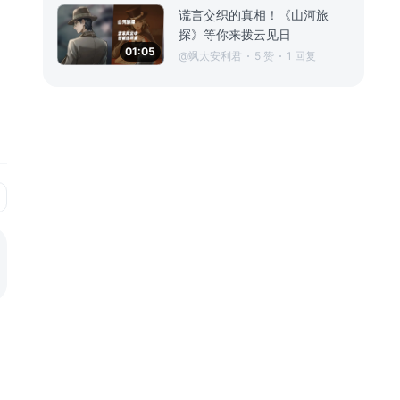
谎言交织的真相！《山河旅
探》等你来拨云见日
01:05
@飒太安利君
5 赞
1 回复