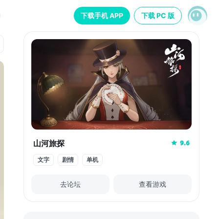
下载手机 APP
下载 PC 版
山河旅探
9.6
文字
剧情
单机
去论坛
查看游戏