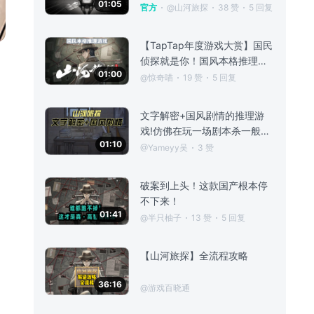
01:05
拿走了，那这个书稿对来说是
官方
@山河旅探
38 赞
5 回复
有用的？谁就是凶手。第二个
案件，我能直接锁定凶手是捕
【TapTap年度游戏大赏】国民
快的线索——是听到书摊的老
侦探就是你！国风本格推理游
头说捕快买
01:00
戏
@惊奇喵
19 赞
5 回复
文字解密+国风剧情的推理游
戏!仿佛在玩一场剧本杀一般有
01:10
趣！
@Yameyy吴
3 赞
破案到上头！这款国产根本停
不下来！
01:41
@半只柚子
13 赞
5 回复
【山河旅探】全流程攻略
36:16
@游戏百晓通