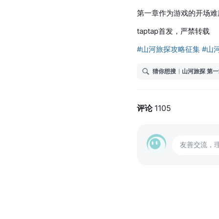
第一章作为游戏的开场难
taptap首发，严禁转载
#山河旅探攻略征集
#山
猜你想搜
山河旅探 第
评论
1105
友善交流，