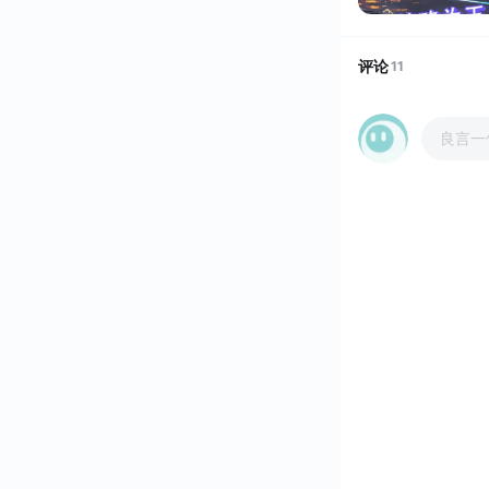
评论
11
良言一