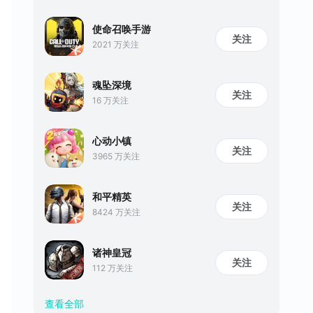
使命召唤手游
关注
2021 万关注
魂坠深境
关注
16 万关注
心动小镇
关注
3965 万关注
和平精英
关注
8424 万关注
诸神皇冠
关注
112 万关注
查看全部