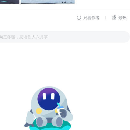
只看作者
最热
句三冬暖，恶语伤人六月寒