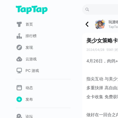
玩游
首页
Tap
排行榜
美少女策略卡
发现
2024/04/28
5561 
云游戏
4月26日，肉
PC 游戏
指尖互动 与美
多重抉择 高自由
动态
全卡收集 免费
发布
做好在一回合之
论坛