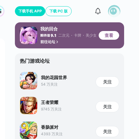
下载手机 APP
下载 PC 版
我的回合
查看
二次元
卡牌
美少女
9.1
前往论坛
热门游戏论坛
我的花园世界
关注
54 万关注
王者荣耀
关注
9745 万关注
香肠派对
关注
4393 万关注