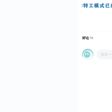
评论
76
良言一