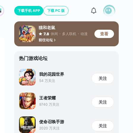
下载手机 APP
下载 PC 版
猫和老鼠
查看
休闲
多人联机
动漫
7.8
前往论坛
热门游戏论坛
我的花园世界
关注
54 万关注
王者荣耀
关注
9740 万关注
使命召唤手游
关注
2020 万关注