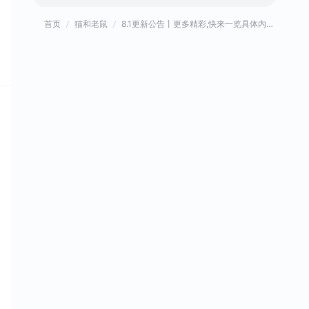
首页
猫和老鼠
8.1更新公告丨更多精彩,快来一览具体内容吧