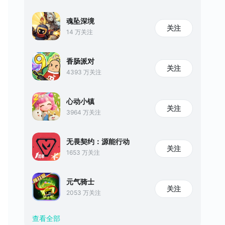
魂坠深境
关注
14 万关注
香肠派对
关注
4393 万关注
心动小镇
关注
3964 万关注
无畏契约：源能行动
关注
1653 万关注
元气骑士
关注
2053 万关注
查看全部