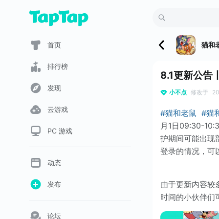
首页
猫和
排行榜
8.1更新公
发现
小不点
修改于
20
云游戏
#猫和老鼠
#猫
月1日09:30
PC 游戏
护期间可能出现
登录的情况，可
动态
由于更新内容较
发布
时间的小伙伴们
论坛