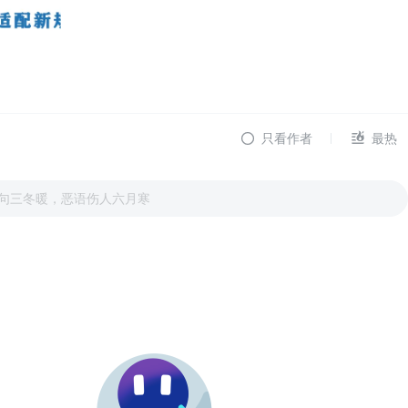
只看作者
最热
句三冬暖，恶语伤人六月寒