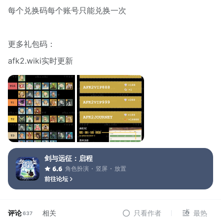
每个兑换码每个账号只能兑换一次
更多礼包码：
afk2.wiki实时更新
剑与远征：启程
角色扮演
竖屏
放置
6.6
前往论坛
评论
相关
只看作者
最热
637