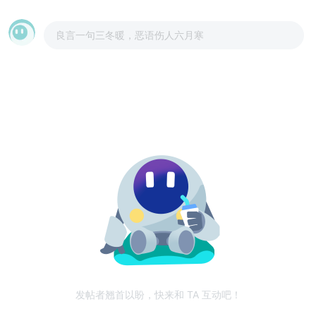
良言一句三冬暖，恶语伤人六月寒
发帖者翘首以盼，快来和 TA 互动吧！