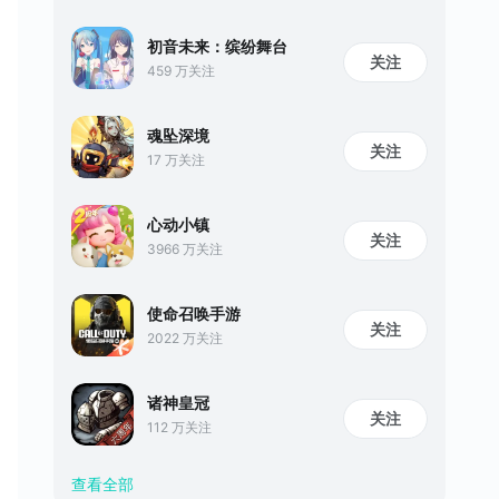
初音未来：缤纷舞台
关注
459 万关注
魂坠深境
关注
17 万关注
心动小镇
关注
3966 万关注
使命召唤手游
关注
2022 万关注
诸神皇冠
关注
112 万关注
查看全部