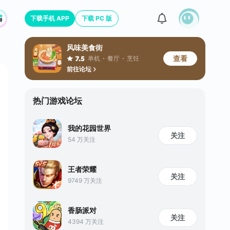
下载手机 APP
下载 PC 版
风味美食街
查看
单机
餐厅
烹饪
7.5
前往论坛
热门游戏论坛
我的花园世界
关注
54 万关注
王者荣耀
关注
9749 万关注
香肠派对
关注
4394 万关注