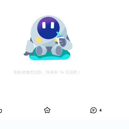
发帖者翘首以盼，快来和 TA 互动吧！
4