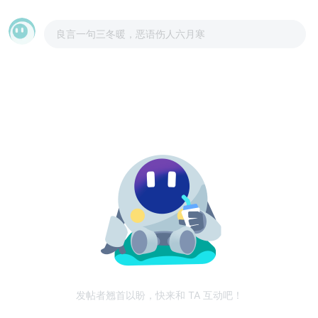
良言一句三冬暖，恶语伤人六月寒
发帖者翘首以盼，快来和 TA 互动吧！