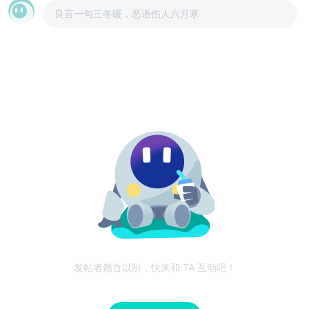
良言一句三冬暖，恶语伤人六月寒
发帖者翘首以盼，快来和 TA 互动吧！