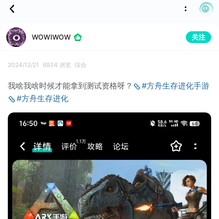
关注
WOWIWOW
2024/12/21
6934 浏览
综合
我啥我啥时候才能拿到测试资格呀？
#方舟生存进化手游
#方舟生存进化