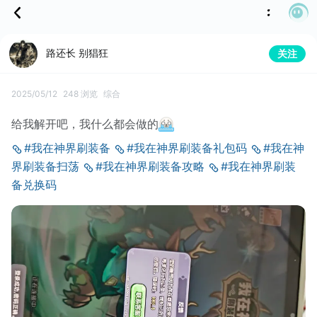
路还长 别猖狂
关注
2025/05/12
248 浏览
综合
给我解开吧，我什么都会做的
#我在神界刷装备
#我在神界刷装备礼包码
#我在神
界刷装备扫荡
#我在神界刷装备攻略
#我在神界刷装
备兑换码