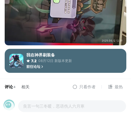
我在神界刷装备
08月12日 新版本更新
7.2
前往论坛
评论
相关
只看作者
最热
4
良言一句三冬暖，恶语伤人六月寒