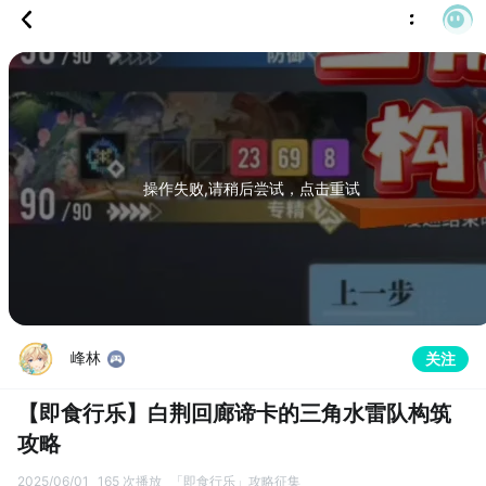
操作失败,请稍后尝试，点击重试
峰林
关注
【即食行乐】白荆回廊谛卡的三角水雷队构筑
攻略
2025/06/01
165 次播放
「即食行乐」攻略征集