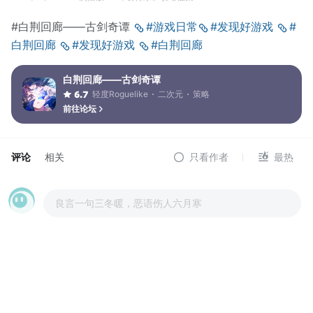
#白荆回廊——古剑奇谭
#游戏日常
#发现好游戏
#
白荆回廊
#发现好游戏
#白荆回廊
白荆回廊——古剑奇谭
轻度Roguelike
二次元
策略
6.7
前往论坛
评论
相关
只看作者
最热
良言一句三冬暖，恶语伤人六月寒