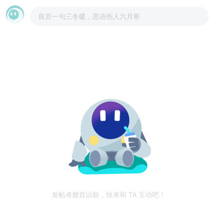
良言一句三冬暖，恶语伤人六月寒
发帖者翘首以盼，快来和 TA 互动吧！