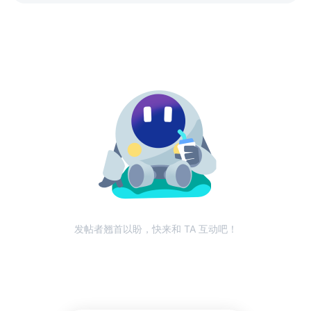
发帖者翘首以盼，快来和 TA 互动吧！