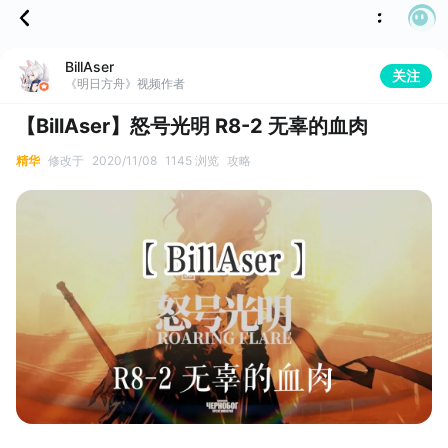
BillAser
关注
《明日方舟》视频作者
【BillAser】怒号光明 R8-2 无辜的血肉
精华
修改于
2020/11/08
1145 浏览
攻略