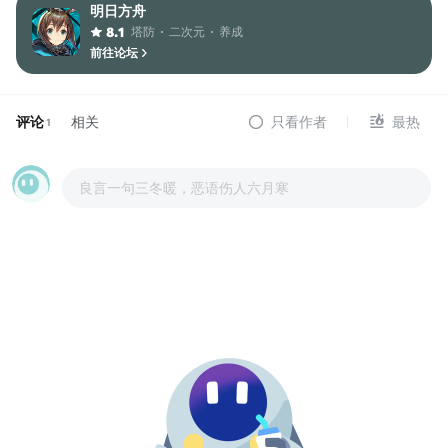
明日方舟
塔防
二次元
养成
8.1
前往论坛
评论
相关
只看作者
最热
1
良言一句三冬暖，恶语伤人六月寒