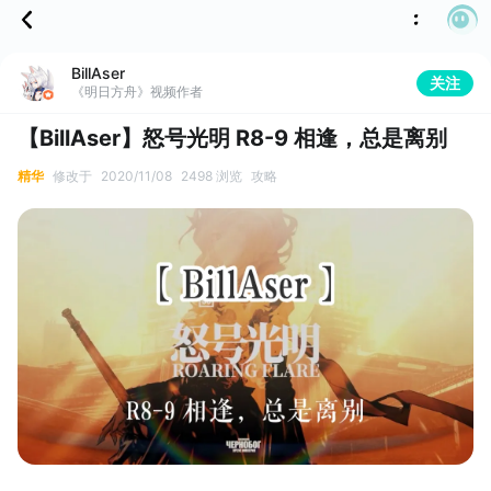
BillAser
关注
《明日方舟》视频作者
【BillAser】怒号光明 R8-9 相逢，总是离别
精华
修改于
2020/11/08
2498 浏览
攻略