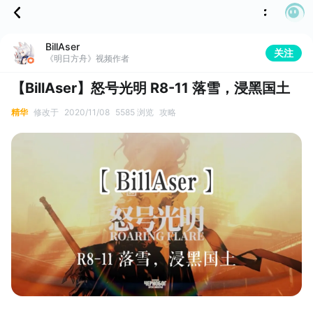
BillAser
关注
《明日方舟》视频作者
【BillAser】怒号光明 R8-11 落雪，浸黑国土
精华
修改于
2020/11/08
5585 浏览
攻略