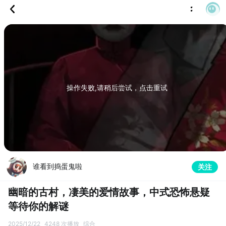
操作失败,请稍后尝试，点击重试
谁看到捣蛋鬼啦
关注
幽暗的古村，凄美的爱情故事，中式恐怖悬疑
等待你的解谜
2025/12/22
4248 次播放
综合