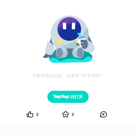
发帖者翘首以盼，快来和 TA 互动吧！
内打开
2
2