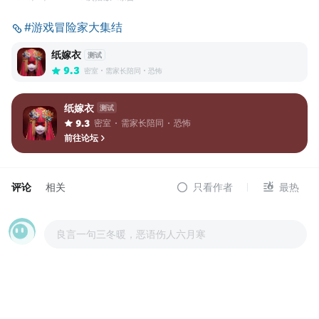
#游戏冒险家大集结
纸嫁衣
测试
9.3
密室
需家长陪同
恐怖
纸嫁衣
测试
密室
需家长陪同
恐怖
9.3
前往论坛
评论
相关
只看作者
最热
良言一句三冬暖，恶语伤人六月寒