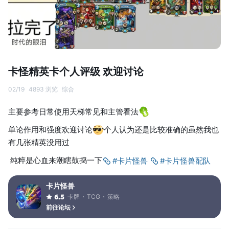
卡怪精英卡个人评级 欢迎讨论
02/19
4893 浏览
综合
主要参考日常使用天梯常见和主管看法
单论作用和强度欢迎讨论
个人认为还是比较准确的虽然我也
有几张精英没用过
纯粹是心血来潮瞎鼓捣一下
#卡片怪兽
#卡片怪兽配队
卡片怪兽
卡牌
TCG
策略
6.5
前往论坛