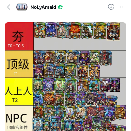
NoLyAmaid