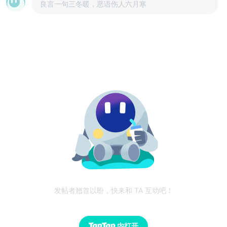
良言一句三冬暖，恶语伤人六月寒
发帖者翘首以盼，快来和 TA 互动吧！
内打开