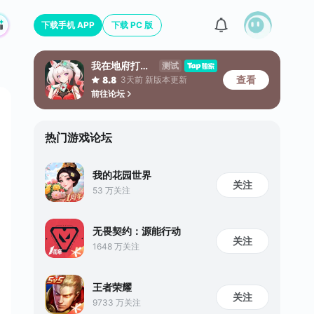
下载手机 APP
下载 PC 版
我在地府打麻将
测试
查看
3天前 新版本更新
8.8
前往论坛
热门游戏论坛
我的花园世界
关注
53 万关注
无畏契约：源能行动
关注
1648 万关注
王者荣耀
关注
9733 万关注