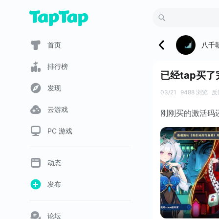
八千
首页
排行榜
已经tap买
发现
03/21
9488 浏览
反
云游戏
刚刚买的激活码
PC 游戏
动态
发布
论坛