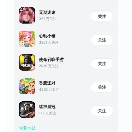
无期迷途
关注
361 万关注
心动小镇
关注
3961 万关注
使命召唤手游
关注
2019 万关注
香肠派对
关注
4392 万关注
诸神皇冠
关注
112 万关注
查看全部