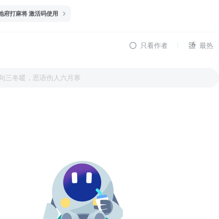
地府打麻将 激活码使用
只看作者
最热
句三冬暖，恶语伤人六月寒