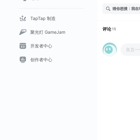
猜你想搜
我在
TapTap 制造
评论
15
聚光灯 GameJam
开发者中心
良言一
创作者中心