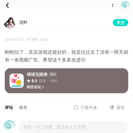
适时
关注
2020/11/25
19 浏览
综合
刚刚玩了，其实游戏还挺好的，就是玩过去了没有一两关就
有一条视频广告。希望这个多多改进😕
球球无限弹
测试
益智
休闲
5.1
前往论坛
评论
相关
只看作者
最热
良言一句三冬暖，恶语伤人六月寒