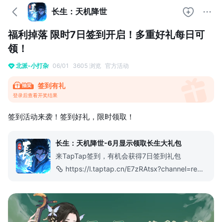
长生：天机降世
福利掉落 限时7日签到开启！多重好礼每日可
领！
北派-小打杂
06/01
3605 浏览
官方活动
签到有礼
登录后查看开奖结果
签到活动来袭！签到好礼，限时领取！
长生：天机降世-6月显示领取长生大礼包
来TapTap签到，有机会获得7日签到礼包
https://l.taptap.cn/E7zRAtsx?channel=rep-rep_fhpvi3xiuuc_h5url8323