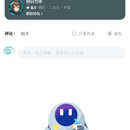
明日方舟
塔防
二次元
养成
8.1
前往论坛
评论
相关
只看作者
最热
7
良言一句三冬暖，恶语伤人六月寒