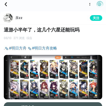
亲zz
关注
退游小半年了，这几个六星还能玩吗
06/10
271 浏览
综合
.
#明日方舟
#明日方舟攻略