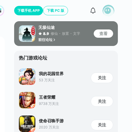
下载手机 APP
下载 PC 版
无极仙途
查看
修仙
放置
文字
8.9
前往论坛
热门游戏论坛
我的花园世界
关注
53 万关注
王者荣耀
关注
9738 万关注
使命召唤手游
关注
2020 万关注