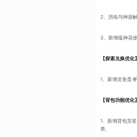
2、历练与神游
3、新增蕴神花
【探索兑换优化
1、新增灵兽蛋
【背包功能优化
1、新增背包页
类。