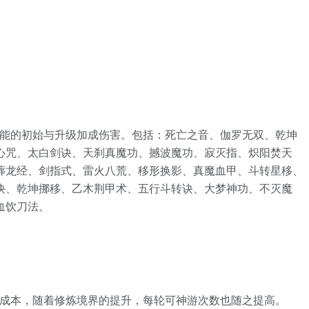
】
技能的初始与升级加成伤害。包括：死亡之音、伽罗无双、乾坤
心咒、太白剑诀、天刹真魔功、撼波魔功、寂灭指、炽阳焚天
葬龙经、剑指式、雷火八荒、移形换影、真魔血甲、斗转星移、
诀、乾坤挪移、乙木荆甲术、五行斗转诀、大梦神功、不灭魔
血饮刀法。
】
作成本，随着修炼境界的提升，每轮可神游次数也随之提高。