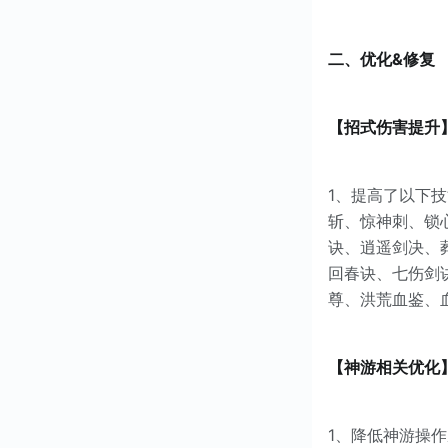
二、优化&修复
【招式伤害提升
1、提高了以下
斩、惊神刺、锁
诀、逍遥剑决、
回春诀、七伤剑
尊、洪荒血鉴、
【神游相关优化
1、降低神游操