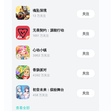
魂坠深境
关注
13 万关注
无畏契约：源能行动
关注
1651 万关注
心动小镇
关注
3963 万关注
香肠派对
关注
4392 万关注
初音未来：缤纷舞台
关注
458 万关注
查看全部