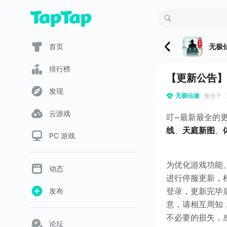
首页
无极
排行榜
【更新公告】
发现
无极仙途
修改于
云游戏
叮~最新最全的
线
、
天庭新图
、
PC 游戏
为优化游戏功能、提
动态
进行停服更新，
登录，更新完毕
发布
意，请相互周知
不必要的损失，
论坛