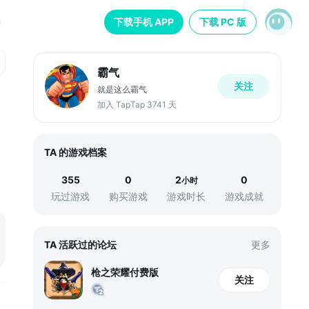
下载手机 APP
下载 PC 版
霸气
关注
就是这么霸气
加入 TapTap 3741 天
TA 的游戏档案
355
0
2
0
小时
玩过游戏
购买游戏
游戏时长
游戏成就
TA 活跃过的论坛
更多
枪之荣耀付费版
关注