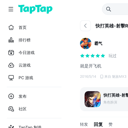
快打英雄-射擊
首页
排行榜
霸气
今日游戏
玩过
云游戏
就是开飞机
2016/5/14
来自 魅族MX3
PC 游戏
快打英雄-射
发布
角色扮演
社区
回复
转发
赞
TapTap 制造