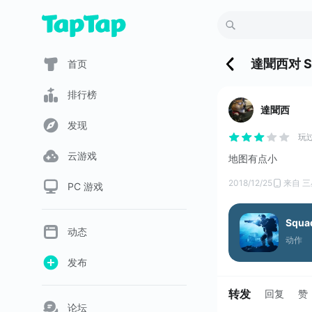
達聞西
对
S
首页
排行榜
達聞西
发现
玩
云游戏
地图有点小
2018/12/25
来自 三星
PC 游戏
Squad
动态
动作
发布
转发
回复
赞
论坛