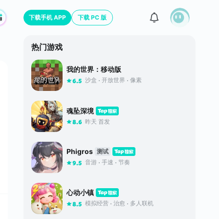
下载手机 APP
下载 PC 版
热门游戏
我的世界：移动版
沙盒
开放世界
像素
6.5
魂坠深境
昨天 首发
8.6
Phigros
测试
音游
手速
节奏
9.5
心动小镇
模拟经营
治愈
多人联机
8.5