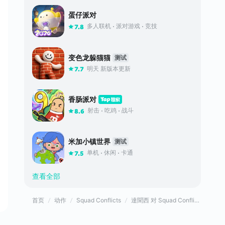
蛋仔派对
多人联机
派对游戏
竞技
7.8
变色龙躲猫猫
测试
明天 新版本更新
7.7
香肠派对
射击
吃鸡
战斗
8.6
米加小镇世界
测试
单机
休闲
卡通
7.5
查看全部
首页
动作
Squad Conflicts
達聞西 对 Squad Conflicts的评价