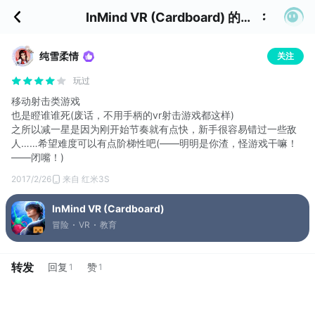
InMind VR (Cardboard) 的评价
纯雪柔情
关注
玩过
移动射击类游戏
也是瞪谁谁死(废话，不用手柄的vr射击游戏都这样)
之所以减一星是因为刚开始节奏就有点快，新手很容易错过一些敌
人……希望难度可以有点阶梯性吧(——明明是你渣，怪游戏干嘛！
——闭嘴！)
2017/2/26
来自 红米3S
InMind VR (Cardboard)
冒险
VR
教育
转发
回复
赞
1
1