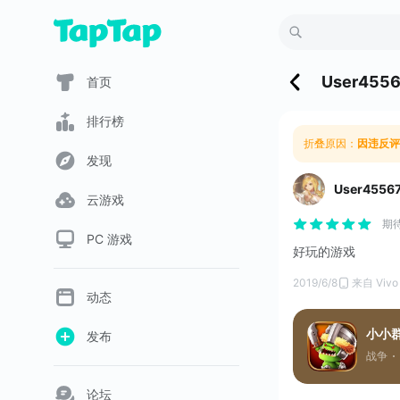
User455
首页
排行榜
折叠原因：
因违反评
发现
User4556
云游戏
期
PC 游戏
好玩的游戏
2019/6/8
来自 Vivo
动态
小小群
发布
战争
论坛