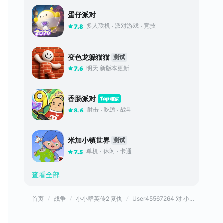
蛋仔派对
多人联机
派对游戏
竞技
7.8
变色龙躲猫猫
测试
明天 新版本更新
7.6
香肠派对
射击
吃鸡
战斗
8.6
米加小镇世界
测试
单机
休闲
卡通
7.5
查看全部
首页
战争
小小群英传2 复仇
User45567264 对 小小群英传2 复仇的评价