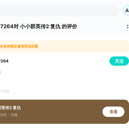
67264
对
小小群英传2 复仇 的评价
价条例规定被管理员折叠
关注
7264
待
 Y35A
英传2 复仇
查看
动作
策略