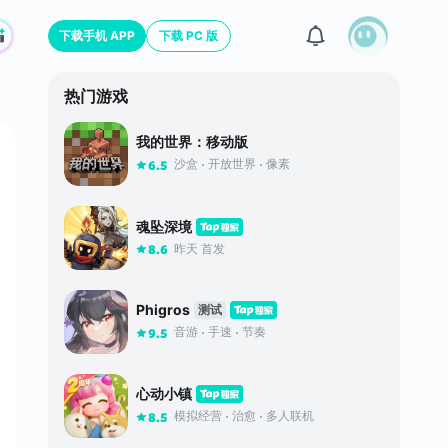
下载手机 APP
下载 PC 版
热门游戏
我的世界：移动版
沙盒
开放世界
像素
6.5
魂坠深境
昨天 首发
8.6
Phigros
测试
音游
手速
节奏
9.5
心动小镇
模拟经营
治愈
多人联机
8.5