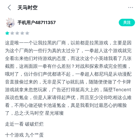
天马时空
手机用户48711357
关注
这是唯一一个让我拉黑的厂商，以前都是拉黑游戏，主要是因
为这个厂商的一些行为真的太过分了，一拳超人这个游戏就完
全看出来他们对待游戏的态度，而这次这个小英雄我看了几张
截图，这画面跟一拳有什么差别？对战和探索养成完全照搬，
哦对了，估计你们声优都请不起，一拳超人都尼玛是从动漫配
音直接偷过来的，无非是买了ip就乱搞，随随便便做了个卡牌
游戏就拿来忽悠玩家，广告还打得挺高大上的，隔壁Tencent
虽说也氪金，但是人家请得起声优，而且至少没你吃相这么难
看，不用心做还锁卡池逼氪金，真是我看到过最恶心的嘴脸
了，总之:天马时空 星光璀璨
走近一看 破破烂烂
十个游戏 九个艹蛋