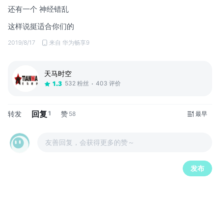
还有一个 神经错乱
这样说挺适合你们的
2019/8/17
来自 华为畅享9
天马时空
532 粉丝
403 评价
1.3
回复
转发
1
赞
58
最早
友善回复，会获得更多的赞～
发布