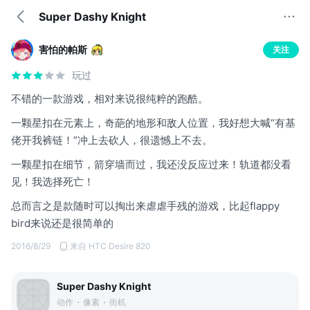
Super Dashy Knight
害怕的帕斯
关注
玩过
不错的一款游戏，相对来说很纯粹的跑酷。
一颗星扣在元素上，奇葩的地形和敌人位置，我好想大喊“有基
佬开我裤链！”冲上去砍人，很遗憾上不去。
一颗星扣在细节，箭穿墙而过，我还没反应过来！轨道都没看
见！我选择死亡！
总而言之是款随时可以掏出来虐虐手残的游戏，比起flappy
bird来说还是很简单的
2016/8/29
来自 HTC Desire 820
Super Dashy Knight
动作
像素
街机