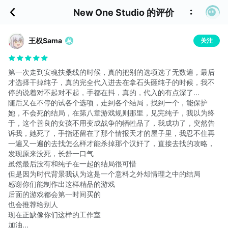
New One Studio 的评价
王权Sama
关注
第一次走到安魂扶桑线的时候，真的把别的选项选了无数遍，最后
才选择干掉纯子，真的完全代入进去在拿石头砸纯子的时候，我不
停的说着对不起对不起，手都在抖，真的，代入的有点深了...
随后又在不停的试各个选项，走到各个结局，找到一个，能保护
她，不会死的结局，在第八章游戏规则那里，见完纯子，我以为终
于，这个善良的女孩不用变成战争的牺牲品了，我成功了，突然告
诉我，她死了，手指还留在了那个情报天才的屋子里，我忍不住再
一遍又一遍的去找怎么样才能杀掉那个汉奸了，直接去找的攻略，
发现原来没死，长舒一口气
虽然最后没有和纯子在一起的结局很可惜
但是因为时代背景我认为这是一个意料之外却情理之中的结局
感谢你们能制作出这样精品的游戏
后面的游戏都会第一时间买的
也会推荐给别人
现在正缺像你们这样的工作室
加油...