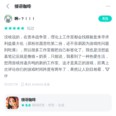
猫语咖啡
啊~？！！！
关注
玩过
没啥说的，在资本战争里，理论上工作室都会找模板套来寻求
利益最大化（原粉丝愿意吃第二份，还不容易因为游戏性问题
到吃瘪），所以很多工作室都把自己标签化了。我也是没想盗
墓笔记后就是撸猫＋奶茶，只能说，我看到了一种热爱生活，
想用游戏传递共鸣的新的工作室。这才是真正的游戏，距离上
次评论你们的游戏时间跨度有两年了，果然让人刮目相看，🐮
🍺
2020/7/9
来自 Android 设备
猫语咖啡
模拟经营
经营
合成
8.0