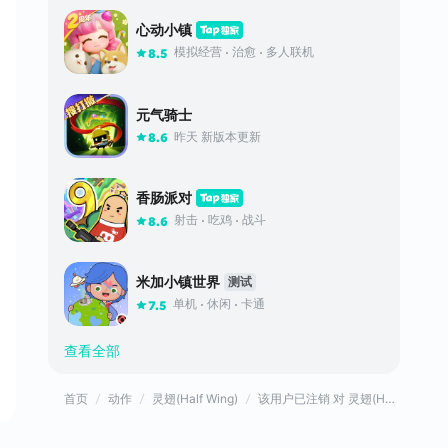
心动小镇
模拟经营
治愈
多人联机
8.5
元气骑士
昨天 新版本更新
8.6
香肠派对
射击
吃鸡
战斗
8.6
米加小镇世界
测试
单机
休闲
卡通
7.5
查看全部
首页
动作
灵翅(Half Wing)
该用户已注销 对 灵翅(Half Wing)的评价