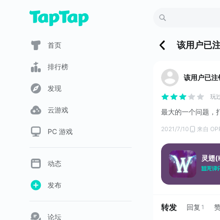
该用户已
首页
排行榜
该用户已注
发现
玩
云游戏
最大的一个问题，
2021/7/10
来自 OP
PC 游戏
灵翅(H
动态
发布
转发
回复
1
论坛