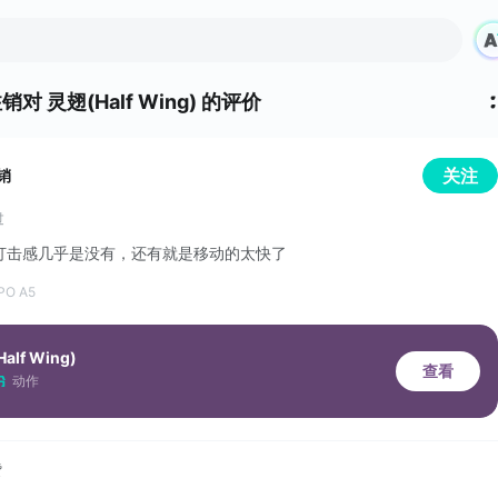
注销
对
灵翅(Half Wing) 的评价
关注
销
过
打击感几乎是没有，还有就是移动的太快了
PO A5
alf Wing)
查看
动作
赞