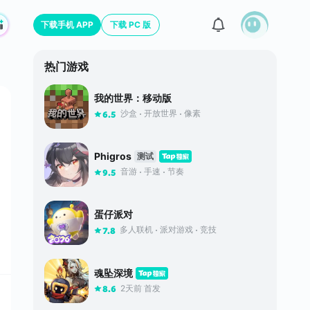
下载手机 APP
下载 PC 版
热门游戏
我的世界：移动版
沙盒
开放世界
像素
6.5
Phigros
测试
音游
手速
节奏
9.5
蛋仔派对
多人联机
派对游戏
竞技
7.8
魂坠深境
2天前 首发
8.6