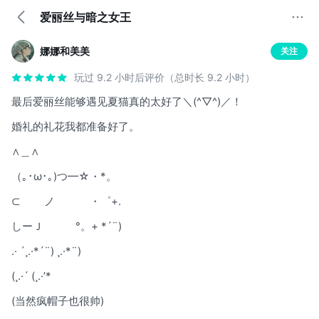
爱丽丝与暗之女王
娜娜和美美
关注
玩过 9.2 小时后评价（总时长 9.2 小时）
最后爱丽丝能够遇见夏猫真的太好了＼(^▽^)／！
婚礼的礼花我都准备好了。
∧＿∧
（｡･ω･｡)つ━☆・*。
⊂ ノ ・゜+.
しーＪ °。+ *´¨)
.· ´¸.·*´¨) ¸.·*¨)
(¸.·´ (¸.·’*
(当然疯帽子也很帅)