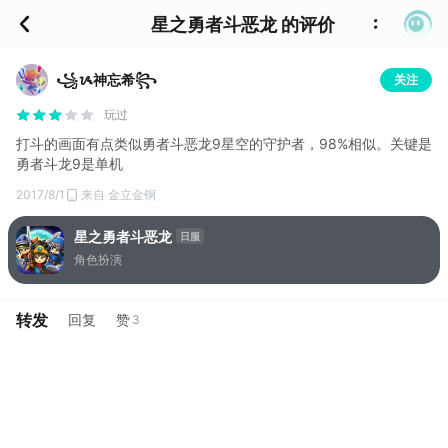
星之勇者斗恶龙 的评价
꧁ᝰ神忘希꧂
关注
玩过
打斗的画面有点类似勇者斗恶龙9星空的守护者，98%相似。关键是
勇者斗龙9是单机
2017/8/1
来自 金立金钢
星之勇者斗恶龙
日服
角色扮演
转发
回复
赞
3