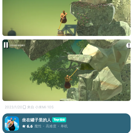
2023/1/20
来自 小米Mi 10S
坐在罐子里的人
魔性
高难度
单机
6.6