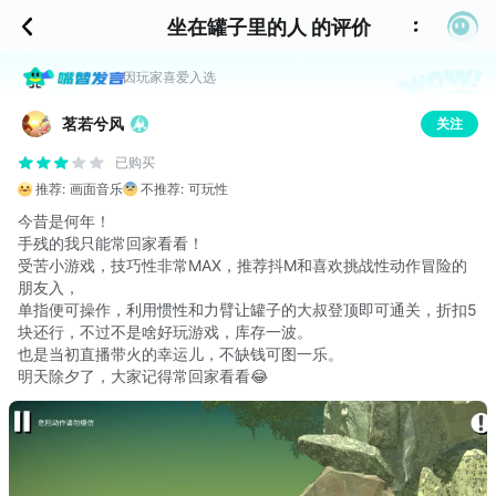
坐在罐子里的人 的评价
因玩家喜爱入选
茗若兮风
关注
已购买
推荐:
画面音乐
不推荐:
可玩性
今昔是何年！
手残的我只能常回家看看！
受苦小游戏，技巧性非常MAX，推荐抖M和喜欢挑战性动作冒险的
朋友入，
单指便可操作，利用惯性和力臂让罐子的大叔登顶即可通关，折扣5
块还行，不过不是啥好玩游戏，库存一波。
也是当初直播带火的幸运儿，不缺钱可图一乐。
明天除夕了，大家记得常回家看看😂