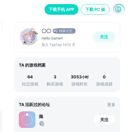
下载手机 APP
下载 PC 版
〇〇
独家记忆
关注
Hello Gamer!
加入 TapTap 1410 天
TA 的游戏档案
64
3
3053
0
小时
玩过游戏
购买游戏
游戏时长
游戏成就
TA 活跃过的论坛
更多
抛
关注