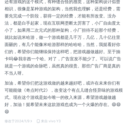
还有游戏的这个模式，有种缝合怪的感觉，这种架构设计似曾
相识，很像是某种游戏的架构，当然我也理解，还是经费，需
要先完成一个阶段，获得一定的经费，才能有所改变。没办
法，都是白手起家，现在互联网垄断太厉害了，小厂自由度太
小了，如果用二次元式的那种架构，小厂担待不起那个经费，
就比如说米哈游，做一个游戏都是几千万，几亿，几十亿往里
面砸的，有几个能像米哈游那样的哈哈哈，当然，我挺看好你
们的，希望你们能继续保持这样吧，把游戏越做越好。至于抽
卡吗😂我非酋一个哈。对了，广告宣发不能少了。可以说广告
就是一个游戏的命脉吧，虽然真的很贵。那些广告厂商是真的
不当人呀。
加油，希望你们把这游戏做的越来越好吧，或许在未来你们有
可能能做《奇点时代2》，改变这个有点儿缝合怪异味的游戏模
式。现在这个游戏是如今唯一的收入来源，希望游戏越做越
好，加油！挺希望未来这款游戏也成为一个火爆的存在。😄😄
😄
修改于
2024/1/9
来自 vivo Y3