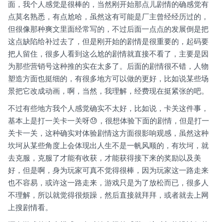
面，我个人感觉是很棒的，当然刚开始那点儿剧情的确感觉有
点莫名熟悉，有点尬哈，虽然这有可能是厂主曾经经历过的，
但很像那种爽文里面经常写的，不过后面一点点的发展倒是把
这点缺陷给补过去了，但是刚开始的剧情是很重要的，起码要
把人留住，很多人看到这么尬的剧情就直接不看了，主要是因
为那些营销号这种推的实在太多了。后面的剧情很不错，人物
塑造方面也挺细的，有很多地方可以做的更好，比如说某些场
景把它改成动画，啊，当然，我理解，经费现在挺紧张的吧。
不过有些地方我个人感觉确实不太好，比如说，卡关这件事，
基本上是打一关卡一关呀😓，很想体验下面的剧情，但是打一
关卡一关，这种确实对体验剧情这方面很影响观感，虽然这种
坎坷从某些角度上会体现出人生不是一帆风顺的，有坎坷，就
去克服，克服了才能有收获，才能获得接下来的奖励以及美
好，但是啊，身为玩家可真不觉得很棒，因为玩家这一路走来
也不容易，或许这一路走来，游戏只是为了放松而已，很多人
不理解，所以就觉得很烦躁，然后直接就拜拜，或者就去上网
上搜剧情看。