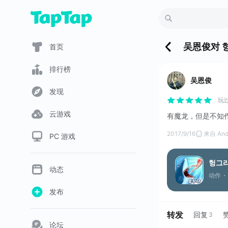
吴恩俊
对
헝
首页
排行榜
吴恩俊
发现
玩过
云游戏
有魔龙，但是不知
2017/9/16
来自 And
PC 游戏
헝그리
动态
动作
发布
转发
回复
3
论坛