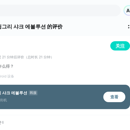
그리 샤크 에볼루션 的评价
关注
 21 分钟后评价（总时长 21 分钟）
作么得？
roid 设备
 샤크 에볼루션
韩服
查看
街机
赞
6