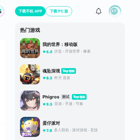
下载手机 APP
下载 PC 版
热门游戏
我的世界：移动版
沙盒
开放世界
像素
6.5
魂坠深境
昨天 首发
8.5
Phigros
测试
音游
手速
节奏
9.5
蛋仔派对
多人联机
派对游戏
竞技
7.8