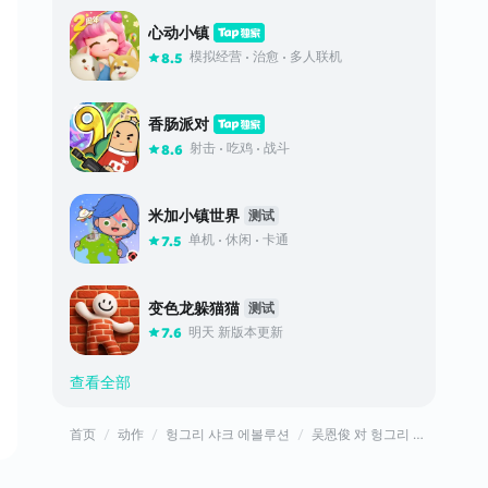
心动小镇
模拟经营
治愈
多人联机
8.5
香肠派对
射击
吃鸡
战斗
8.6
米加小镇世界
测试
单机
休闲
卡通
7.5
变色龙躲猫猫
测试
明天 新版本更新
7.6
查看全部
首页
动作
헝그리 샤크 에볼루션
吴恩俊 对 헝그리 샤크 에볼루션的评价