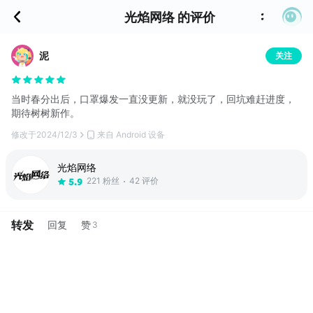
光焰网络 的评价
泥
关注
当时春分出后，口罩爆发一直没更新，就没玩了，回坑难赶进度，
期待树树新作。
修改于
2024/12/3
来自 Android 设备
光焰网络
221 粉丝
42 评价
5.9
转发
回复
赞
3