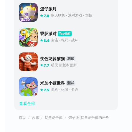
蛋仔派对
多人联机
派对游戏
竞技
7.8
香肠派对
射击
吃鸡
战斗
8.6
变色龙躲猫猫
测试
明天 新版本更新
7.7
米加小镇世界
测试
单机
休闲
卡通
7.5
查看全部
首页
合成
幻兽爱合成
鸽子 对 幻兽爱合成的评价