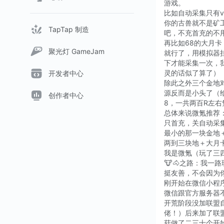
游戏。
比如自动采集只有
你的古兽就不是矿
TapTap 制造
吧，不充首充的不
再比如68的大月
聚光灯 GameJam
就行了，用模拟器
下才能采集一次，
灵的话似了算了）
开发者中心
除此之外三个金地
源反而是小头了（给
创作者中心
8，一共两百R左
总体来说微氪推荐
只首充，关自动采
最小的那一块金地
两到三块地＋大月
我是微氪（玩了三四
🐮🐴之路：我
挺友善，不会因为
刚开始在微信小程
微信跟官方服务器
开荒阶段没加联盟
佬！）后来加了联
菇做了二三十个开