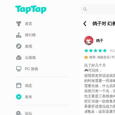
鸽子
对
幻兽
首页
排行榜
鸽子
发现
玩
云游戏
推荐:
画面音乐
可
玩了好几个月
PC 游戏
🎮可玩性：
据我室友所说这就
的时候需要一些攻
动态
需要先做，什么后
虽然只有一个岛，
也主要是三条线做
发布
把它当做一款收集
果要肝进度拉战力
💰氪金：这应该
论坛