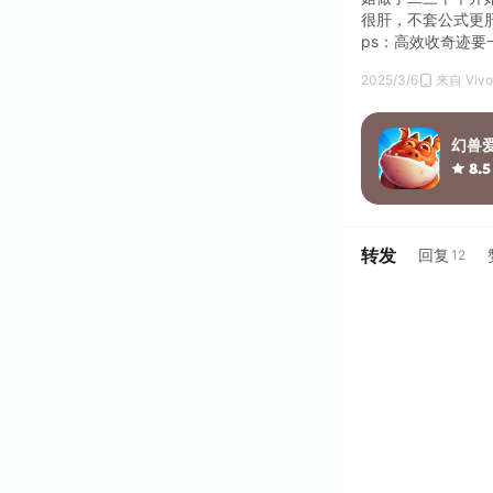
很肝，不套公式更
ps：高效收奇迹要
2025/3/6
来自 Viv
幻兽
8.5
转发
回复
12