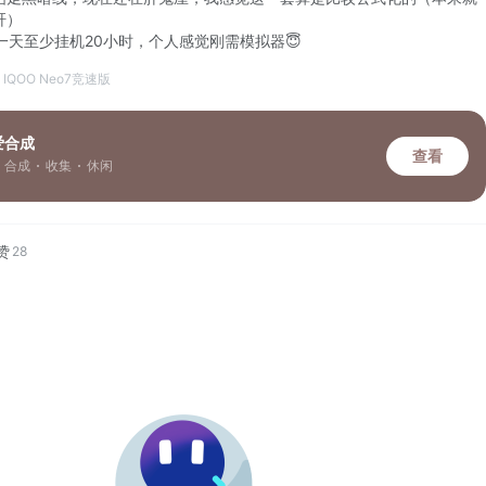
肝）
一天至少挂机20小时，个人感觉刚需模拟器😇
o IQOO Neo7竞速版
爱合成
查看
合成
收集
休闲
赞
28