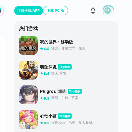
下载手机 APP
下载 PC 版
热门游戏
我的世界：移动版
沙盒
开放世界
像素
6.5
魂坠深境
昨天 首发
8.6
Phigros
测试
音游
手速
节奏
9.5
心动小镇
模拟经营
治愈
多人联机
8.5