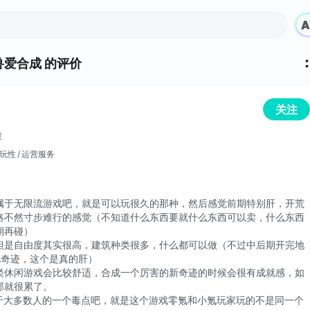
爱合成 的评价
关注
过
玩性
运营服务
属于无限流游戏吧，就是可以玩很久的那种，然后感觉前期特别肝，开荒
略不然寸步难行的感觉（不知道什么东西要就什么东西可以卖，什么东西
期再碰）
但是自由度其实很高，建筑种类很多，什么都可以做（不过中后期开完地
A奇迹，这个是真的肝）
类休闲游戏会比较舒适，合成一个厉害的新奇迹的时候会很有成就感，如
那就很累了。
属于大多数人的一个毒点吧，就是这个游戏零氪和小氪玩家玩的不是同一个