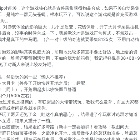
vip才能关，这个游戏核心就是古兽采集获得物品合成，如果不关自动采集
工，是纯粹一群无头苍蝇，根本玩不了。可以说这个游戏就是首充买游戏
用玩。
卡，对游戏体验的影响巨大，几乎是质变，花钱保肝，开了大月卡采集挂机
挂后台，没事的时候合成一下，我感觉这才是游戏正常模式，不然双击一
我才是真正的牛马吧。（合一对十级的奇迹就要采集8125次，不用自动精
对游戏的影响其实也挺大的，前期地比较多简直不要太舒适，地上给的资
的一堆蛋还要留到活动用，不如给我发邮箱😅）我记得好像是38+68+9
右氪了对新人来说比较友好吧。
：
集，然后玩的累一些（懒人不推荐）
＋大月卡（兽多了开始快速开地之后），标配
卡（同上），开荒期起步比较快而且舒适
个月500r左右）
一路玩过来也是挺爽的，有联盟里的大佬带我玩，教我怎么发育，而且大家都
你菜或者问题多就冷落你。
序玩了两天还氪了金（哇这个真的恶心），结果进了个玩家讨论群才知道
不互通，结果又重开了一档。
自己随便玩，结果走好多弯路（新手一定要加群！看攻略！截图问大
盟群开始做藤蔓攒兽，之后净化开地，然后做多肉给蘑菇做准备，然后蘑
始走黑暗线，现在还在肝鬼屋，我感觉这一套算是比较公式化的（本来就