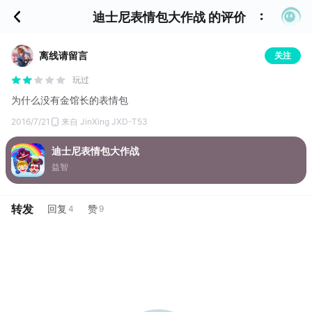
迪士尼表情包大作战 的评价
离线请留言
关注
玩过
为什么没有金馆长的表情包
2016/7/21
来自 JinXing JXD-T53
迪士尼表情包大作战
益智
转发
回复
赞
4
9