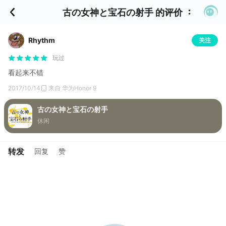
古の女神と宝石の射手 的评价
Rhythm
关注
玩过
看起来不错
2017/10/14
来自 华为Honor 9
古の女神と宝石の射手
休闲
转发
回复
赞