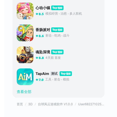
心动小镇
模拟经营
治愈
多人联机
8.5
香肠派对
射击
吃鸡
战斗
8.6
魂坠深境
4天前 首发
8.8
TapAim
测试
工具
射击
模拟
7.0
查看全部
首页
3D
台球风云游戏软件 V1.0.0
User682271025 对 台球风云游戏软件 V1.0.0的评价