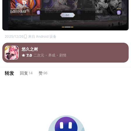
2025/12/26
来自 Android 设备
悠久之树
二次元
养成
剧情
7.0
转发
回复
赞
14
96