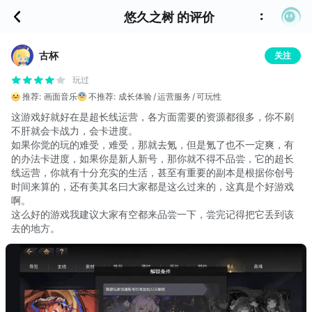
悠久之树 的评价
古杯
关注
玩过
推荐:
画面音乐
不推荐:
成长体验
运营服务
可玩性
这游戏好就好在是超长线运营，各方面需要的资源都很多，你不刷
不肝就会卡战力，会卡进度。
如果你觉的玩的难受，难受，那就去氪，但是氪了也不一定爽，有
的办法卡进度，如果你是新人新号，那你就不得不品尝，它的超长
线运营，你就有十分充实的生活，甚至有重要的副本是根据你创号
时间来算的，还有美其名曰大家都是这么过来的，这真是个好游戏
啊。
这么好的游戏我建议大家有空都来品尝一下，尝完记得把它丢到该
去的地方。