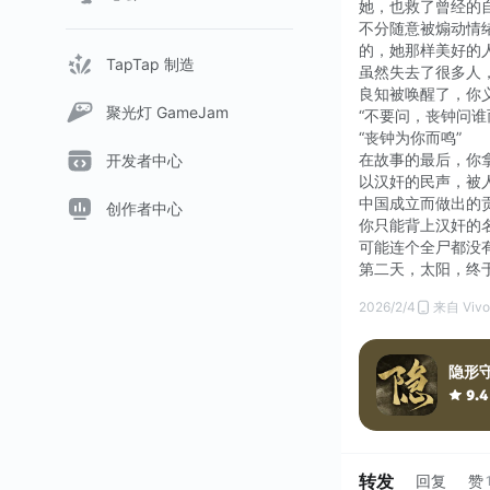
她，也救了曾经的
不分随意被煽动情
的，她那样美好的
TapTap 制造
虽然失去了很多人
良知被唤醒了，你
聚光灯 GameJam
“不要问，丧钟问谁
“丧钟为你而鸣”
在故事的最后，你
开发者中心
以汉奸的民声，被
中国成立而做出的
创作者中心
你只能背上汉奸的
可能连个全尸都没
第二天，太阳，终
2026/2/4
来自 Vivo
隐形
9.4
转发
回复
赞