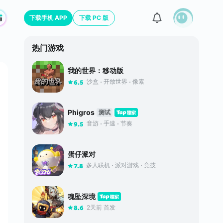
下载手机 APP
下载 PC 版
热门游戏
我的世界：移动版
沙盒
开放世界
像素
6.5
Phigros
测试
音游
手速
节奏
9.5
蛋仔派对
多人联机
派对游戏
竞技
7.8
魂坠深境
2天前 首发
8.6