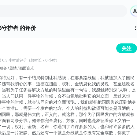
守护者 的评价
关注
 6.3 小时后评价（总时长 7.6 小时）
服务
剧情
画面音乐
的特别好，有一个结局特别让我感慨，在那条路线里，我被迫加入了国民
多违背我初心的事，道德在扭曲，权利、金钱腐化我的灵魂，甚至还改名
。当我为了任务要解决方敏的时候里面有一句话，我感触特别深“人啊，是
，当人们认同一件事物的时候，会不自觉地批判它的对立面，反过来也一
件事物的时候，就会认同它的对立面”所以，我们就把把国民舆论压到她身
一个宣泄口，需要一个发声的地方。个人的利益和欲望可能会是丑陋的，
到国民，那就是伟大的，正义的。就这样，那个为了国民发声的方敏就被
后面有两条分线，如果你完全腐化，方敏，同时也是象征着你正义的一
了一切，权利、金钱、名声，你遇到了许许多多的人，也和许许多多的人
最后是一片寂静。然后还有一个就是分线就是你没有完全腐败，你救了