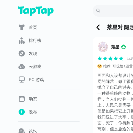
落星
对
隐形
首页
排行榜
落星
发现
玩过
云游戏
推荐:
可玩性
运营
画面和人设都设计
PC 游戏
党的阵营，做了很
抛弃了自己的过去
一种很单纯的动物
动态
样，当人们批判一
上，人民只是需要
但是如果把它上升
发布
我们送进了大牢，
面，死了，你得到
离别，但是旅途的
论坛