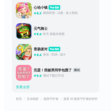
心动小镇
模拟经营
治愈
多人联机
8.5
元气骑士
昨天 新版本更新
8.6
香肠派对
射击
吃鸡
战斗
8.6
完蛋！我被男同学包围了
测试
测试下载已开启
9.6
查看全部
首页
互动电影
隐形守护者
落星 对 隐形守护者的评价