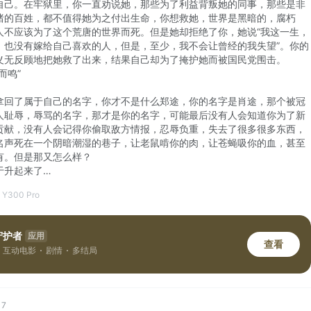
自己。在牢狱里，你一直劝说她，那些为了利益背叛她的同事，那些是非
绪的百姓，都不值得她为之付出生命，你想救她，世界是黑暗的，腐朽
人不应该为了这个荒唐的世界而死。但是她却拒绝了你，她说“我这一生，
，也没有嫁给自己喜欢的人，但是，至少，我不会让曾经的我失望”。你的
义无反顾地把她救了出来，结果自己却为了掩护她而被国民党围击。
而鸣”
拿回了属于自己的名字，你才不是什么郑途，你的名字是肖途，那个被冠
人耻辱，辱骂的名字，那才是你的名字，可能最后没有人会知道你为了新
贡献，没有人会记得你偷取敌方情报，忍辱负重，失去了很多很多东西，
名声死在一个阴暗潮湿的巷子，让老鼠啃你的肉，让苍蝇吸你的血，甚至
有。但是那又怎么样？
于升起来了…
 Y300 Pro
守护者
应用
查看
互动电影
剧情
多结局
17