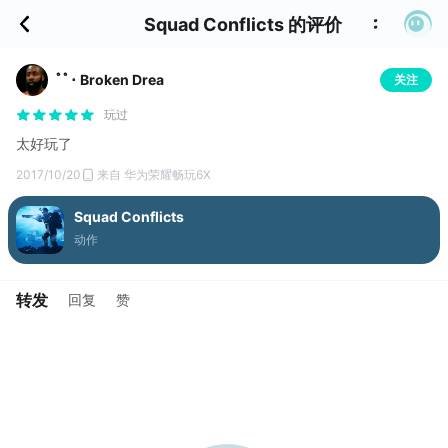
Squad Conflicts 的评价
ﾟﾟ･ Broken Drea
关注
玩过
太好玩了
2017/10/20
来自 华为荣耀畅玩6X
Squad Conflicts
动作
转发
回复
赞