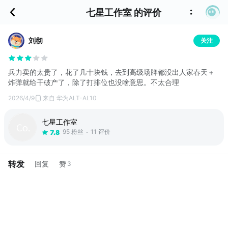
七星工作室 的评价
刘彻
关注
兵力卖的太贵了，花了几十块钱，去到高级场牌都没出人家春天＋
炸弹就给干破产了，除了打排位也没啥意思。不太合理
2026/4/9
来自 华为ALT-AL10
七星工作室
95 粉丝
11 评价
7.8
转发
回复
赞
3