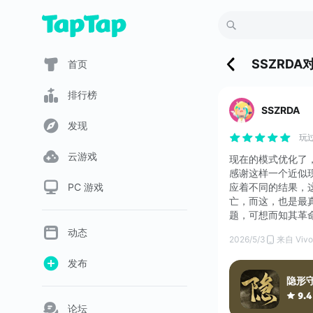
SSZRDA
首页
排行榜
SSZRDA
发现
玩
云游戏
现在的模式优化了
感谢这样一个近似
PC 游戏
应着不同的结果，
亡，而这，也是最
题，可想而知其革
动态
2026/5/3
来自 Vivo
发布
隐形
9.4
论坛