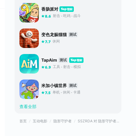
香肠派对
射击
吃鸡
战斗
8.6
变色龙躲猫猫
测试
休闲
7.7
TapAim
测试
工具
射击
模拟
6.9
米加小镇世界
测试
单机
休闲
卡通
7.5
查看全部
首页
互动电影
隐形守护者
SSZRDA 对 隐形守护者的评价