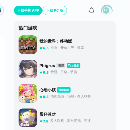
下载手机 APP
下载 PC 版
热门游戏
我的世界：移动版
沙盒
开放世界
像素
6.5
Phigros
测试
音游
手速
节奏
9.5
心动小镇
模拟经营
治愈
多人联机
8.5
蛋仔派对
多人联机
派对游戏
竞技
7.8